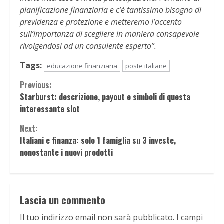
pianificazione finanziaria e c’è tantissimo bisogno di
previdenza e protezione e metteremo l’accento
sull’importanza di scegliere in maniera consapevole
rivolgendosi ad un consulente esperto”.
Tags:
educazione finanziaria
poste italiane
Continue
Previous:
Starburst: descrizione, payout e simboli di questa
Reading
interessante slot
Next:
Italiani e finanza: solo 1 famiglia su 3 investe,
nonostante i nuovi prodotti
Lascia un commento
Il tuo indirizzo email non sarà pubblicato.
I campi