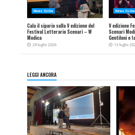
News Sicilia
News Sicilia
Cala il sipario sulla V edizione del
V edizione Fe
Festival Letterario Scenari – W
Scenari Modi
Modica
Gentiloni e I
29 luglio 2026
13 luglio 20
LEGGI ANCORA