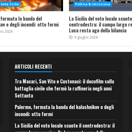
dalla Sicilia
Politica & retroscena
 fermata la banda del
La Sicilia del voto locale scuote 
ov e degli incendi: otto fermi
centrodestra: il campo largo re
Luca resta ago della bilancia
no 2026
9 giugno 2026
ARTICOLI RECENTI
Tra Macari, San Vito e Custonaci: il docufilm sulla
battaglia civile che fermò la raffineria negli anni
Settanta
Palermo, fermata la banda del kalashnikov e degli
incendi: otto fermi
La Sicilia del voto locale scuote il centrodestra: il