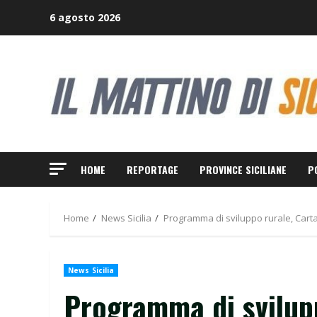
Skip
6 agosto 2026
to
content
HOME
REPORTAGE
PROVINCE SICILIANE
P
Home
News Sicilia
Programma di sviluppo rurale, Cartab
News Sicilia
Programma di svilupp