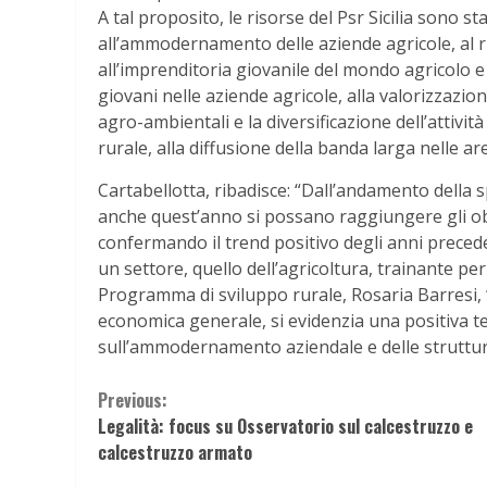
A tal proposito, le risorse del Psr Sicilia sono st
all’ammodernamento delle aziende agricole, al 
all’imprenditoria giovanile del mondo agricolo e 
giovani nelle aziende agricole, alla valorizzazio
agro-ambientali e la diversificazione dell’attivit
rurale, alla diffusione della banda larga nelle aree
Cartabellotta, ribadisce: “Dall’andamento della 
anche quest’anno si possano raggiungere gli ob
confermando il trend positivo degli anni preced
un settore, quello dell’agricoltura, trainante per 
Programma di sviluppo rurale, Rosaria Barresi, 
economica generale, si evidenzia una positiva te
sull’ammodernamento aziendale e delle strutture
Continue
Previous:
Legalità: focus su Osservatorio sul calcestruzzo e
Reading
calcestruzzo armato