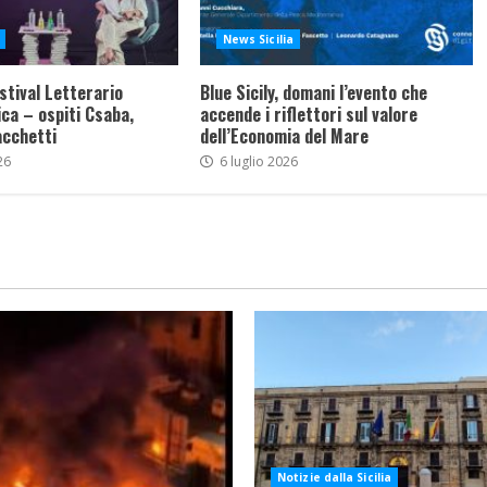
News Sicilia
stival Letterario
Blue Sicily, domani l’evento che
ca – ospiti Csaba,
accende i riflettori sul valore
acchetti
dell’Economia del Mare
26
6 luglio 2026
Notizie dalla Sicilia