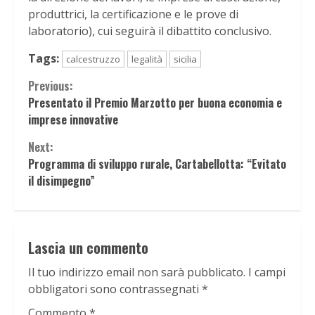
produttrici, la certificazione e le prove di
laboratorio), cui seguirà il dibattito conclusivo.
Tags:
calcestruzzo
legalità
sicilia
Continue
Previous:
Presentato il Premio Marzotto per buona economia e
Reading
imprese innovative
Next:
Programma di sviluppo rurale, Cartabellotta: “Evitato
il disimpegno”
Lascia un commento
Il tuo indirizzo email non sarà pubblicato.
I campi
obbligatori sono contrassegnati
*
Commento
*