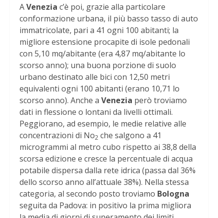
A
Venezia
c’è poi, grazie alla particolare
conformazione urbana, il più basso tasso di auto
immatricolate, pari a 41 ogni 100 abitanti; la
migliore estensione procapite di isole pedonali
con 5,10 mq/abitante (era 4,87 mq/abitante lo
scorso anno); una buona porzione di suolo
urbano destinato alle bici con 12,50 metri
equivalenti ogni 100 abitanti (erano 10,71 lo
scorso anno). Anche a
Venezia
però troviamo
dati in flessione o lontani da livelli ottimali.
Peggiorano, ad esempio, le medie relative alle
concentrazioni di No
che salgono a 41
2
microgrammi al metro cubo rispetto ai 38,8 della
scorsa edizione e cresce la percentuale di acqua
potabile dispersa dalla rete idrica (passa dal 36%
dello scorso anno all’attuale 38%). Nella stessa
categoria, al secondo posto troviamo
Bologna
seguita da Padova: in positivo la prima migliora
la media di giorni di superamento dei limiti