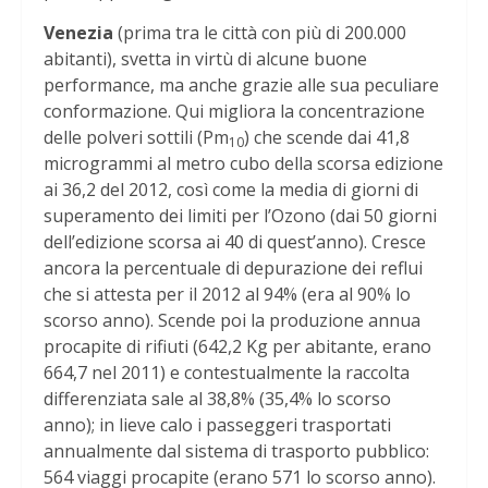
Venezia
(prima tra le città con più di 200.000
abitanti), svetta in virtù di alcune buone
performance, ma anche grazie alle sua peculiare
conformazione. Qui migliora la concentrazione
delle polveri sottili (Pm
) che scende dai 41,8
10
microgrammi al metro cubo della scorsa edizione
ai 36,2 del 2012, così come la media di giorni di
superamento dei limiti per l’Ozono (dai 50 giorni
dell’edizione scorsa ai 40 di quest’anno). Cresce
ancora la percentuale di depurazione dei reflui
che si attesta per il 2012 al 94% (era al 90% lo
scorso anno). Scende poi la produzione annua
procapite di rifiuti (642,2 Kg per abitante, erano
664,7 nel 2011) e contestualmente la raccolta
differenziata sale al 38,8% (35,4% lo scorso
anno); in lieve calo i passeggeri trasportati
annualmente dal sistema di trasporto pubblico:
564 viaggi procapite (erano 571 lo scorso anno).