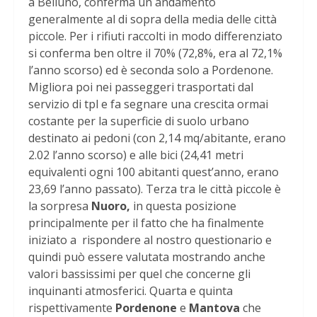
a Belluno, conferma un andamento
generalmente al di sopra della media delle città
piccole. Per i rifiuti raccolti in modo differenziato
si conferma ben oltre il 70% (72,8%, era al 72,1%
l’anno scorso) ed è seconda solo a Pordenone.
Migliora poi nei passeggeri trasportati dal
servizio di tpl e fa segnare una crescita ormai
costante per la superficie di suolo urbano
destinato ai pedoni (con 2,14 mq/abitante, erano
2.02 l’anno scorso) e alle bici (24,41 metri
equivalenti ogni 100 abitanti quest’anno, erano
23,69 l’anno passato). Terza tra le città piccole è
la sorpresa
Nuoro,
in questa posizione
principalmente per il fatto che ha finalmente
iniziato a rispondere al nostro questionario e
quindi può essere valutata mostrando anche
valori bassissimi per quel che concerne gli
inquinanti atmosferici. Quarta e quinta
rispettivamente
Pordenone
e
Mantova
che