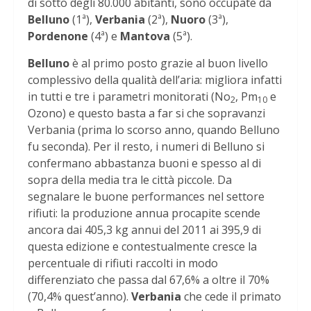
di sotto degli 80.000 abitanti, sono occupate da
Belluno
(1ª),
Verbania
(2ª),
Nuoro
(3ª),
Pordenone
(4ª) e
Mantova
(5ª).
Belluno
è al primo posto grazie al buon livello
complessivo della qualità dell’aria: migliora infatti
in tutti e tre i parametri monitorati
(No
, Pm
e
2
10
Ozono) e questo basta a far si che sopravanzi
Verbania (prima lo scorso anno, quando Belluno
fu seconda). Per il resto, i numeri di Belluno si
confermano abbastanza buoni e spesso al di
sopra della media tra le città piccole. Da
segnalare le buone performances nel settore
rifiuti: la produzione annua procapite scende
ancora dai 405,3 kg annui del 2011 ai 395,9 di
questa edizione e contestualmente cresce la
percentuale di rifiuti raccolti in modo
differenziato che passa dal 67,6% a oltre il 70%
(70,4% quest’anno).
Verbania
che cede il primato