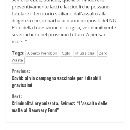
preventivamente lacci e lacciuoli che possano
tutelare il territorio siciliano dall’assalto alla
diligenza che, in barba ai buoni propositi del NG
EU e della transizione ecologica, verosimilmente
si verificherà nel prossimo futuro. A pensar
male…”
Tags:
Alberto Pierobon
Cgilo
rifiuti sicilia
Zero
Waste
Continue
Previous:
Covid: al via campagna vaccinale per i disabili
Reading
gravissimi
Next:
Criminalità organizzata, Svimez: “L’assalto delle
mafie al Recovery Fund”