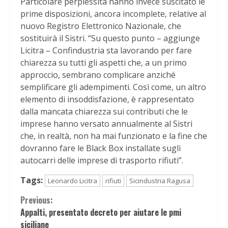
Particolare perplessità hanno invece suscitato le
prime disposizioni, ancora incomplete, relative al
nuovo Registro Elettronico Nazionale, che
sostituirà il Sistri. “Su questo punto – aggiunge
Licitra – Confindustria sta lavorando per fare
chiarezza su tutti gli aspetti che, a un primo
approccio, sembrano complicare anziché
semplificare gli adempimenti. Così come, un altro
elemento di insoddisfazione, è rappresentato
dalla mancata chiarezza sui contributi che le
imprese hanno versato annualmente al Sistri
che, in realtà, non ha mai funzionato e la fine che
dovranno fare le Black Box installate sugli
autocarri delle imprese di trasporto rifiuti”.
Tags:
Leonardo Licitra
rifiuti
Sicindustria Ragusa
Continue
Previous:
Appalti, presentato decreto per aiutare le pmi
Reading
siciliane