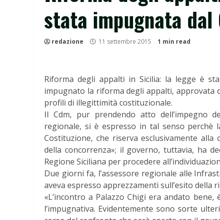
stata impugnata dal
redazione
11 settembre 2015
1 min read
Riforma degli appalti in Sicilia: la legge è s
impugnato la riforma degli appalti, approvata d
profili di illegittimità costituzionale.
Il Cdm, pur prendendo atto dell’impegno de
regionale, si è espresso in tal senso perchè l
Costituzione, che riserva esclusivamente alla 
della concorrenza»; il governo, tuttavia, ha de
Regione Siciliana per procedere all’individuazione
Due giorni fa, l’assessore regionale alle Infra
aveva espresso apprezzamenti sull’esito della r
«L’incontro a Palazzo Chigi era andato bene, 
l’impugnativa. Evidentemente sono sorte ulterio