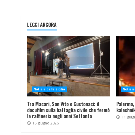
LEGGI ANCORA
Notizie dalla Sicilia
Notizie 
Tra Macari, San Vito e Custonaci: il
Palermo,
docufilm sulla battaglia civile che fermò
kalashnik
la raffineria negli anni Settanta
11 giug
15 giugno 2026