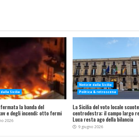
Notizie dalla Sicilia
dalla Sicilia
Politica & retroscena
 fermata la banda del
La Sicilia del voto locale scuote 
ov e degli incendi: otto fermi
centrodestra: il campo largo re
Luca resta ago della bilancia
no 2026
9 giugno 2026