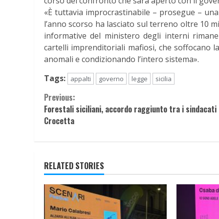
corso del confronto che sarà aperto con il gove
«È tuttavia improcrastinabile – prosegue – una 
l’anno scorso ha lasciato sul terreno oltre 10 m
informative del ministero degli interni riman
cartelli imprenditoriali mafiosi, che soffocano 
anomali e condizionando l’intero sistema».
Tags:
appalti
governo
legge
sicilia
Continue
Previous:
Forestali siciliani, accordo raggiunto tra i sindacati
Reading
Crocetta
RELATED STORIES