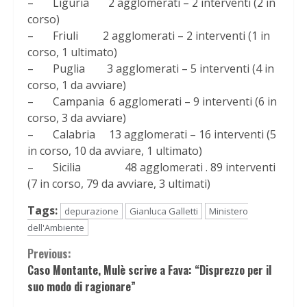
– Liguria 2 agglomerati – 2 interventi (2 in
corso)
– Friuli 2 agglomerati – 2 interventi (1 in
corso, 1 ultimato)
– Puglia 3 agglomerati – 5 interventi (4 in
corso, 1 da avviare)
– Campania 6 agglomerati – 9 interventi (6 in
corso, 3 da avviare)
– Calabria 13 agglomerati – 16 interventi (5
in corso, 10 da avviare, 1 ultimato)
– Sicilia 48 agglomerati . 89 interventi
(7 in corso, 79 da avviare, 3 ultimati)
Tags:
depurazione
Gianluca Galletti
Ministero
dell'Ambiente
Continue
Previous:
Caso Montante, Mulè scrive a Fava: “Disprezzo per il
Reading
suo modo di ragionare”