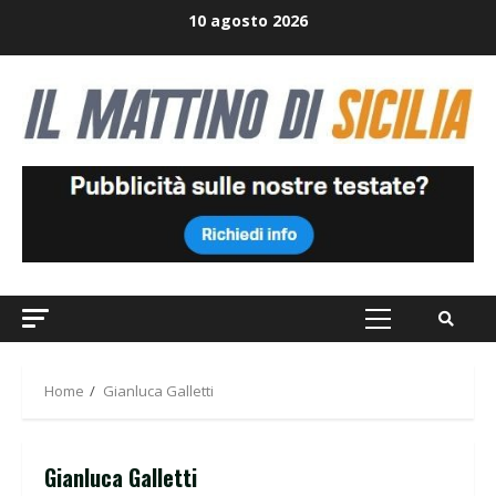
Skip
10 agosto 2026
to
content
Primary
Menu
Home
Gianluca Galletti
Gianluca Galletti