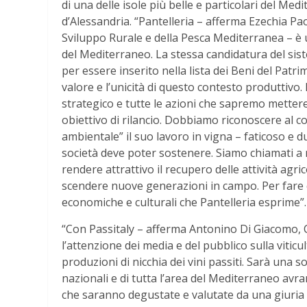
di una delle isole più belle e particolari del Me
d’Alessandria. “Pantelleria – afferma Ezechia Pa
Sviluppo Rurale e della Pesca Mediterranea – è un
del Mediterraneo. La stessa candidatura del sist
per essere inserito nella lista dei Beni del Patr
valore e l’unicità di questo contesto produttivo
strategico e tutte le azioni che sapremo mett
obiettivo di rilancio. Dobbiamo riconoscere al co
ambientale” il suo lavoro in vigna – faticoso e
società deve poter sostenere. Siamo chiamati a 
rendere attrattivo il recupero delle attività agric
scendere nuove generazioni in campo. Per fare 
economiche e culturali che Pantelleria esprime”.
“Con Passitaly – afferma Antonino Di Giacomo, 
l’attenzione dei media e del pubblico sulla viticu
produzioni di nicchia dei vini passiti. Sarà una so
nazionali e di tutta l’area del Mediterraneo avra
che saranno degustate e valutate da una giuria