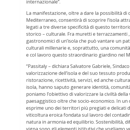
internazionale”.
La manifestazione, oltre a dare la possibilità di 
Mediterraneo, consentirà di scoprire l’isola attr
legati a tre diverse specificità di questo territ
storico – culturale. Fra muretti e terrazzamenti , 
gastronomici di un’isola che può vantare un pat
culturali millenarie e, soprattutto, una comunit
e col lavoro questo straordinario giardino nel 
“Passitaly – dichiara Salvatore Gabriele, Sindac
valorizzazione dell’isola e del suo tessuto prod
ristorazione, ricettività, servizi, ed anche cultur
isola, hanno saputo generare identità, comunità,
poniamo l’obiettivo di valorizzare la civiltà dell
paesaggistico oltre che socio-economico. In un c
esprime uno dei territori più pregiati e delicati
viticoltura eroica fondata sul lavoro del contadi
natura in armonia ed equilibrio. Sostenibilità, di
vigna sono gli elementi istitutivi che vogliamo ve