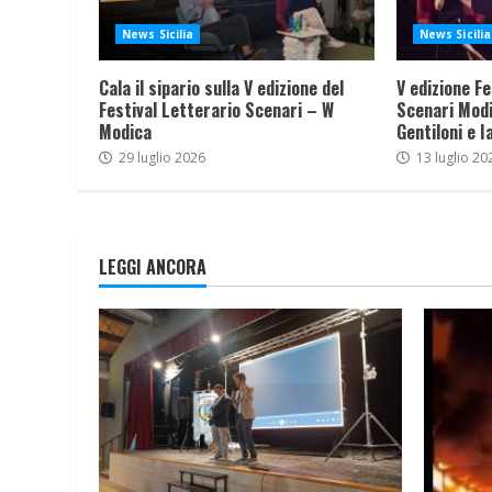
News Sicilia
News Sicilia
Cala il sipario sulla V edizione del
V edizione Fe
Festival Letterario Scenari – W
Scenari Modi
Modica
Gentiloni e I
29 luglio 2026
13 luglio 20
LEGGI ANCORA