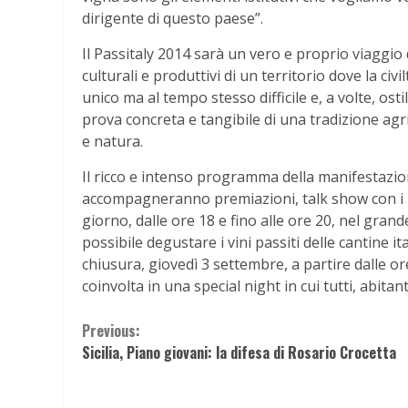
dirigente di questo paese”.
Il Passitaly 2014 sarà un vero e proprio viaggio
culturali e produttivi di un territorio dove la c
unico ma al tempo stesso difficile e, a volte, o
prova concreta e tangibile di una tradizione agr
e natura.
Il ricco e intenso programma della manifestazion
accompagneranno premiazioni, talk show con i pro
giorno, dalle ore 18 e fino alle ore 20, nel grand
possibile degustare i vini passiti delle cantine i
chiusura, giovedì 3 settembre, a partire dalle ore
coinvolta in una special night in cui tutti, abitant
Continue
Previous:
Sicilia, Piano giovani: la difesa di Rosario Crocetta
Reading