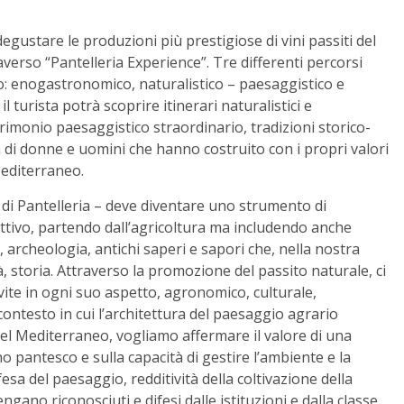
degustare le produzioni più prestigiose di vini passiti del
averso “Pantelleria Experience”. Tre differenti percorsi
orio: enogastronomico, naturalistico – paesaggistico e
il turista potrà scoprire itinerari naturalistici e
rimonio paesaggistico straordinario, tradizioni storico-
à di donne e uomini che hanno costruito con i propri valori
Mediterraneo.
o di Pantelleria – deve diventare uno strumento di
uttivo, partendo dall’agricoltura ma includendo anche
a, archeologia, antichi saperi e sapori che, nella nostra
 storia. Attraverso la promozione del passito naturale, ci
a vite in ogni suo aspetto, agronomico, culturale,
ontesto in cui l’architettura del paesaggio agrario
 del Mediterraneo, vogliamo affermare il valore di una
no pantesco e sulla capacità di gestire l’ambiente e la
fesa del paesaggio, redditività della coltivazione della
ngano riconosciuti e difesi dalle istituzioni e dalla classe