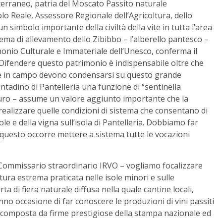
diterraneo, patria del Moscato Passito naturale
olo Reale, Assessore Regionale dell’Agricoltura, dello
 simbolo importante della civiltà della vite in tutta l’area
ema di allevamento dello Zibibbo – l’alberello pantesco –
imonio Culturale e Immateriale dell’Unesco, conferma il
. Difendere questo patrimonio è indispensabile oltre che
ere in campo devono condensarsi su questo grande
ntadino di Pantelleria una funzione di “sentinella
 duro – assume un valore aggiunto importante che la
realizzare quelle condizioni di sistema che consentano di
ole e della vigna sull’isola di Pantelleria. Dobbiamo far
questo occorre mettere a sistema tutte le vocazioni
Commissario straordinario IRVO – vogliamo focalizzare
ltura estrema praticata nelle isole minori e sulle
rta di fiera naturale diffusa nella quale cantine locali,
nno occasione di far conoscere le produzioni di vini passiti
 composta da firme prestigiose della stampa nazionale ed