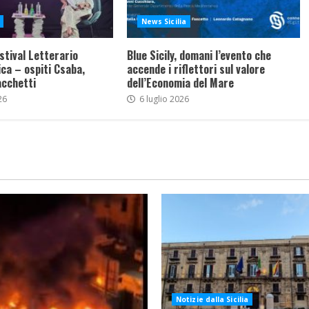
News Sicilia
stival Letterario
Blue Sicily, domani l’evento che
ca – ospiti Csaba,
accende i riflettori sul valore
acchetti
dell’Economia del Mare
26
6 luglio 2026
Notizie dalla Sicilia