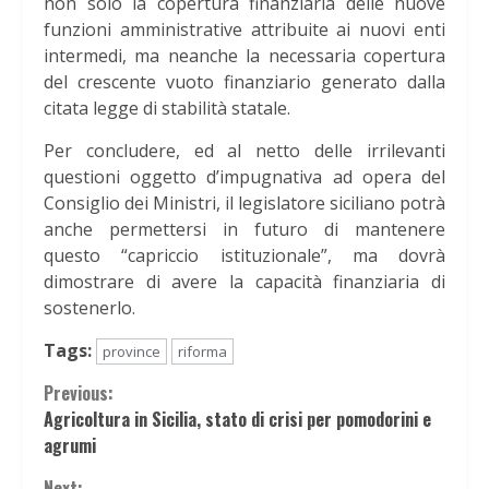
non solo la copertura finanziaria delle nuove
funzioni amministrative attribuite ai nuovi enti
intermedi, ma neanche la necessaria copertura
del crescente vuoto finanziario generato dalla
citata legge di stabilità statale.
Per concludere, ed al netto delle irrilevanti
questioni oggetto d’impugnativa ad opera del
Consiglio dei Ministri, il legislatore siciliano potrà
anche permettersi in futuro di mantenere
questo “capriccio istituzionale”, ma dovrà
dimostrare di avere la capacità finanziaria di
sostenerlo.
Tags:
province
riforma
Continue
Previous:
Agricoltura in Sicilia, stato di crisi per pomodorini e
Reading
agrumi
Next: