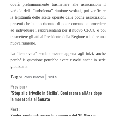
dovrà preliminarmente trasmettere alle associazioni il
verbale della “turbolenta” riunione svoltasi, poi verificare
la legittimità delle scelte operate dalle poche associazioni
presenti che hanno ritenuto di poter comunque procedere
ad individuare i rappresentanti per il nuovo CRCU e poi
trasmettere gli atti al Presidente della Regione o indire una
nuova riunione.
La “telenovela” sembra essere appena agli inizi, anche
perché la questione potrebbe avere risvolti anche in sede
giudiziaria.
Tags:
consumatori
sicilia
Continue
Previous:
"Stop alle trivelle in Sicilia". Conferenza all'Ars dopo
Reading
la moratoria al Senato
Next:
Sicilia, sindacati verso lo sciopero del 20 Marzo: