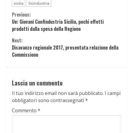
sicilia
Sicindustria
Continue
Previous:
Ue: Giovani Confindustria Sicilia, pochi effetti
Reading
prodotti dalla spesa della Regione
Next:
Disavanzo regionale 2017, presentata relazione della
Commissione
Lascia un commento
Il tuo indirizzo email non sarà pubblicato.
I campi
obbligatori sono contrassegnati
*
Commento
*