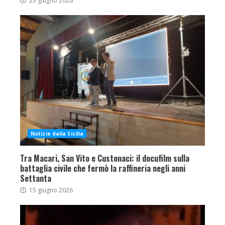
23 giugno 2026
Notizie dalla Sicilia
Tra Macari, San Vito e Custonaci: il docufilm sulla
battaglia civile che fermò la raffineria negli anni
Settanta
15 giugno 2026