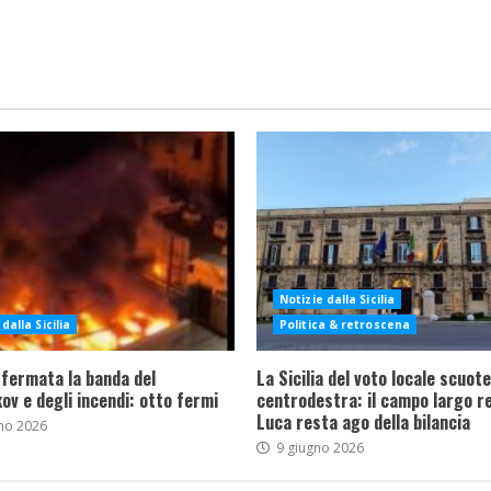
Notizie dalla Sicilia
dalla Sicilia
Politica & retroscena
 fermata la banda del
La Sicilia del voto locale scuote 
ov e degli incendi: otto fermi
centrodestra: il campo largo re
Luca resta ago della bilancia
no 2026
9 giugno 2026