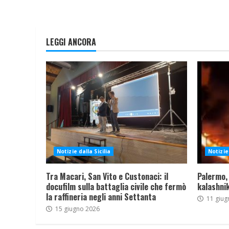
LEGGI ANCORA
Notizie dalla Sicilia
Notizie 
Tra Macari, San Vito e Custonaci: il
Palermo,
docufilm sulla battaglia civile che fermò
kalashnik
la raffineria negli anni Settanta
11 giug
15 giugno 2026