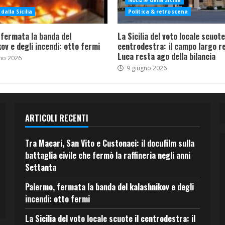
Notizie dalla Sicilia
dalla Sicilia
Politica & retroscena
 fermata la banda del
La Sicilia del voto locale scuote 
ov e degli incendi: otto fermi
centrodestra: il campo largo re
Luca resta ago della bilancia
no 2026
9 giugno 2026
ARTICOLI RECENTI
Tra Macari, San Vito e Custonaci: il docufilm sulla
battaglia civile che fermò la raffineria negli anni
Settanta
Palermo, fermata la banda del kalashnikov e degli
incendi: otto fermi
La Sicilia del voto locale scuote il centrodestra: il