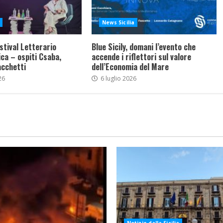
News Sicilia
stival Letterario
Blue Sicily, domani l’evento che
ca – ospiti Csaba,
accende i riflettori sul valore
acchetti
dell’Economia del Mare
26
6 luglio 2026