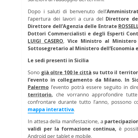
Dopo i saluti di benvenuto dell’
Amministra
l’apertura dei lavori a cura del
Direttore de
Direttore dell’Agenzia delle Entrate
ROSSEL
Dottori Commercialisti e degli Esperti Cont
LUIGI CASERO
,
Vice Ministro al Ministero
Sottosegretario al Ministero dell’Economia e
Le sedi presenti in Sicilia
Sono
già oltre 100 le città
su tutto il territo
l’evento in collegamento da Milano.
In Si
Palermo
l’evento potrà essere seguito in di
territorio
,
che vorranno approfondire tutte l
confrontare durante tutto l’anno, possono c
mappa interattiva
.
In attesa della manifestazione, a
partecipazio
validi per la formazione continua,
è possibi
Android per tablet e mobile.