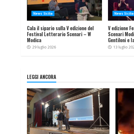
News Sicilia
News Sicilia
Cala il sipario sulla V edizione del
V edizione Fe
Festival Letterario Scenari – W
Scenari Modi
Modica
Gentiloni e I
29 luglio 2026
13 luglio 20
LEGGI ANCORA