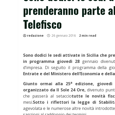
prenderanno parte al
Telefisco
redazione
26 gennaio 2016
2 min read
Sono dodici le sedi attivate in Sicilia che p
in programma giovedì 28
gennaio divenuto
d’impresa. Di seguito il programma della gi
Entrate e del Ministero dell’Economia e dell
a
Giunto ormai alla 25
edizione, giovedì
organizzato da Il Sole 24
Ore,
divenuto punto
che passerà al setaccio
tutte le novità fis
mesi.
Sotto i riflettori la legge di Stabilit
agevolata e le numerose altre novità introdotte c
sanzioni al raddoppio dei termini.