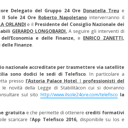
tore Delegato del Gruppo 24 Ore
Donatella Treu
e
 Il Sole 24 Ore
Roberto Napoletano
interverranno il
LA ORLANDI
e il
Presidente del Consiglio Nazionale dei
abili
GERARDO LONGOBARDI.
A seguire gli interventi di
 dell’Economia e delle Finanze,
e
ENRICO ZANETTI,
 delle Finanze
.
rio nazionale accreditate per trasmettere via satellite
cilia sono dodici le sedi di Telefisco
. In particolare a
retta presso
l’Astoria Palace Hotel
. I
professionisti del
e novità della Legge di Stabilitàcon cui si dovranno
onsultare sul sito
http://www.ilsole24ore.com/telefisco
la
ne gratuita
e che permette di ottenere
crediti formativi
le scaricare l’
App Telefisco 2016,
disponibile su Ios e