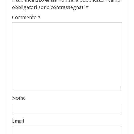
Il tuo indirizzo email non sarà pubblicato.
I campi
obbligatori sono contrassegnati
*
Commento
*
Nome
Email