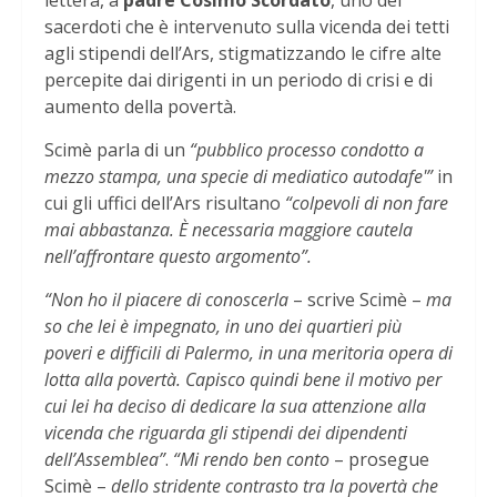
lettera, a
padre Cosimo Scordato
, uno dei
sacerdoti che è intervenuto sulla vicenda dei tetti
agli stipendi dell’Ars, stigmatizzando le cifre alte
percepite dai dirigenti in un periodo di crisi e di
aumento della povertà.
Scimè parla di un
“pubblico processo condotto a
mezzo stampa, una specie di mediatico autodafe'”
in
cui gli uffici dell’Ars risultano
“colpevoli di non fare
mai abbastanza. È necessaria maggiore cautela
nell’affrontare questo argomento”.
“Non ho il piacere di conoscerla
– scrive Scimè –
ma
so che lei è impegnato, in uno dei quartieri più
poveri e difficili di Palermo, in una meritoria opera di
lotta alla povertà. Capisco quindi bene il motivo per
cui lei ha deciso di dedicare la sua attenzione alla
vicenda che riguarda gli stipendi dei dipendenti
dell’Assemblea”
.
“Mi rendo ben conto
– prosegue
Scimè –
dello stridente contrasto tra la povertà che