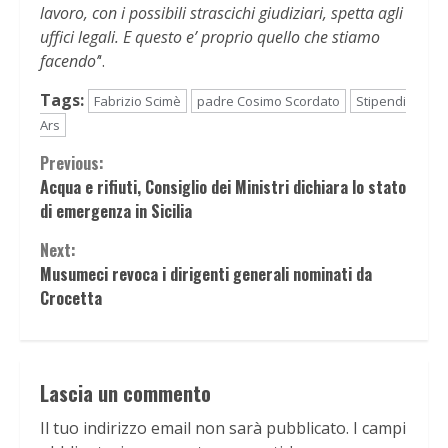
lavoro, con i possibili strascichi giudiziari, spetta agli
uffici legali. E questo e’ proprio quello che stiamo
facendo’
‘.
Tags:
Fabrizio Scimè
padre Cosimo Scordato
Stipendi
Ars
Continue
Previous:
Acqua e rifiuti, Consiglio dei Ministri dichiara lo stato
Reading
di emergenza in Sicilia
Next:
Musumeci revoca i dirigenti generali nominati da
Crocetta
Lascia un commento
Il tuo indirizzo email non sarà pubblicato.
I campi