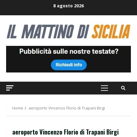
Skip
8 agosto 2026
to
content
Primary
Menu
Home
aeroporto Vincenzo Florio di Trapani Birgi
aeroporto Vincenzo Florio di Trapani Birgi