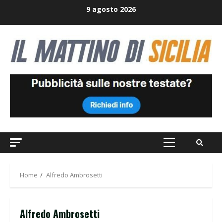
Skip
9 agosto 2026
to
content
Primary
Menu
Home
Alfredo Ambrosetti
Alfredo Ambrosetti