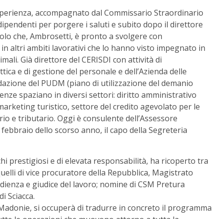
esperienza, accompagnato dal Commissario Straordinario
dipendenti per porgere i saluti e subito dopo il direttore
uolo che, Ambrosetti, è pronto a svolgere con
n altri ambiti lavorativi che lo hanno visto impegnato in
imali. Già direttore del CERISDI con attività di
tica e di gestione del personale e dell’Azienda delle
dazione del PUDM (piano di utilizzazione del demanio
nze spaziano in diversi settori: diritto amministrativo
el marketing turistico, settore del credito agevolato per le
ario e tributario. Oggi è consulente dell’Assessore
 febbraio dello scorso anno, il capo della Segreteria
i prestigiosi e di elevata responsabilità, ha ricoperto tra
i, quelli di vice procuratore della Repubblica, Magistrato
udienza e giudice del lavoro; nomine di CSM Pretura
di Sciacca.
e Madonie, si occuperà di tradurre in concreto il programma