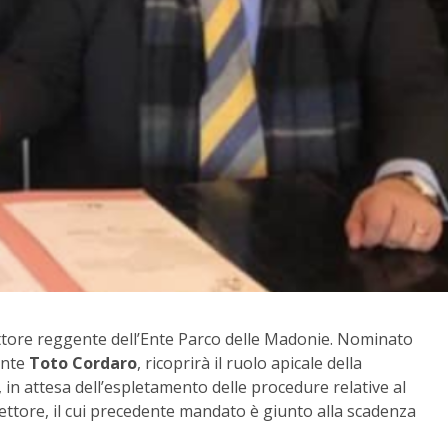
ettore reggente dell’Ente Parco delle Madonie. Nominato
ente
Toto Cordaro
, ricoprirà il ruolo apicale della
 in attesa dell’espletamento delle procedure relative al
ttore, il cui precedente mandato è giunto alla scadenza