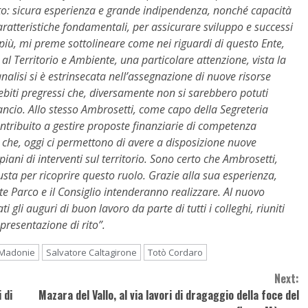
ato: sicura esperienza e grande indipendenza, nonché capacità
aratteristiche fondamentali, per assicurare sviluppo e successi
 più, mi preme sottolineare come nei riguardi di questo Ente,
 al Territorio e Ambiente, una particolare attenzione, vista la
nalisi si è estrinsecata nell’assegnazione di nuove risorse
ebiti pregressi che, diversamente non si sarebbero potuti
lancio. Allo stesso Ambrosetti, come capo della Segreteria
contribuito a gestire proposte finanziarie di competenza
i che, oggi ci permettono di avere a disposizione nuove
ani di interventi sul territorio. Sono certo che Ambrosetti,
usta per ricoprire questo ruolo. Grazie alla sua esperienza,
te Parco e il Consiglio intenderanno realizzare. Al nuovo
 gli auguri di buon lavoro da parte di tutti i colleghi, riuniti
presentazione di rito”.
Madonie
Salvatore Caltagirone
Totò Cordaro
Next:
 di
Mazara del Vallo, al via lavori di dragaggio della foce del