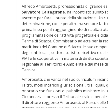
Alfredo Ambrosetti, professionista di grande 
Salvatore Caltagirone
, ha incontrato subito i 
uscente per fare il punto della situazione. Un r
determinazione, come peraltro ha sempre fatto i
prima linea per il raggiungimento di risultati ott
programmazione dell’attività progettuale e didat
Terme di Sciacca, Commissario ad acta per la re
marittimo) del Comune di Sciacca, le sue compete
degli enti locali , settore turistico ricettivo e d
PMI e le cooperative in materia di diritto societ
regionale al Territorio e Ambiente e dal mese di
Tecnica.
Ambrosetti, che vanta nel suo curriculum incarich
l’altro, molti incarichi giurisdizionali, tra i qual
onorario con funzioni di pubblico ministero in 
Circondariale presso il Tribunale civile e penale 
Il direttore reggente Ambrosetti, al Parco dell