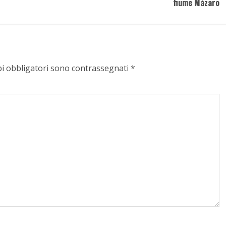
fiume Màzaro
pi obbligatori sono contrassegnati
*