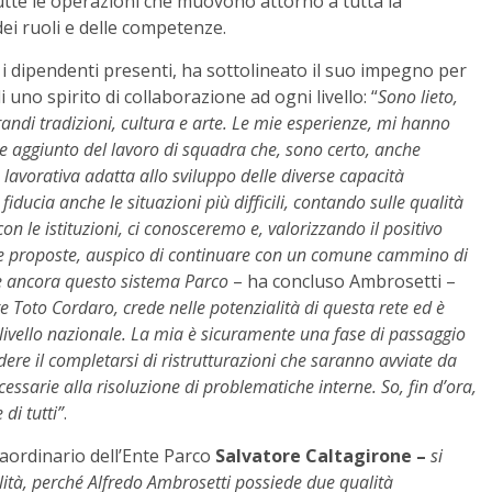
tutte le operazioni che muovono attorno a tutta la
dei ruoli e delle competenze.
i i dipendenti presenti, ha sottolineato il suo impegno per
i uno spirito di collaborazione ad ogni livello: “
Sono lieto,
grandi tradizioni, cultura e arte. Le mie esperienze, mi hanno
re aggiunto del lavoro di squadra che, sono certo, anche
lavorativa adatta allo sviluppo delle diverse capacità
iducia anche le situazioni più difficili, contando sulle qualità
on le istituzioni, ci conosceremo e, valorizzando il positivo
ni e proposte, auspico di continuare con un comune cammino di
re ancora questo sistema Parco
– ha concluso Ambrosetti –
e Toto Cordaro, crede nelle potenzialità di questa rete ed è
 livello nazionale. La mia è sicuramente una fase di passaggio
dere il completarsi di ristrutturazioni che saranno avviate da
essarie alla risoluzione di problematiche interne. So, fin d’ora,
di tutti”
.
aordinario dell’Ente Parco
Salvatore Caltagirone –
si
ilità, perché Alfredo Ambrosetti possiede due qualità