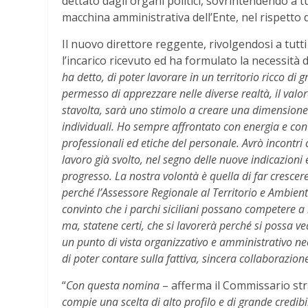
dettato dagli organi politici, sovrintendendo a 
macchina amministrativa dell’Ente, nel rispetto 
Il nuovo direttore reggente, rivolgendosi a tutt
l’incarico ricevuto ed ha formulato la necessità d
ha detto, di poter lavorare in un territorio ricco di 
permesso di apprezzare nelle diverse realtà, il valo
stavolta, sarà uno stimolo a creare una dimensione 
individuali. Ho sempre affrontato con energia e con f
professionali ed etiche del personale. Avrò incontri c
lavoro già svolto, nel segno delle nuove indicazio
progresso. La nostra volontà è quella di far cresce
perché l’Assessore Regionale al Territorio e Ambient
convinto che i parchi siciliani possano competere a
ma, statene certi, che si lavorerà perché si possa ve
un punto di vista organizzativo e amministrativo nec
di poter contare sulla fattiva, sincera collaborazione 
“
Con questa nomina
– afferma il Commissario str
compie una scelta di alto profilo e di grande credib