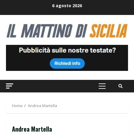
Skip
6 agosto 2026
to
content
Primary
Menu
Home
Andrea Martella
Andrea Martella