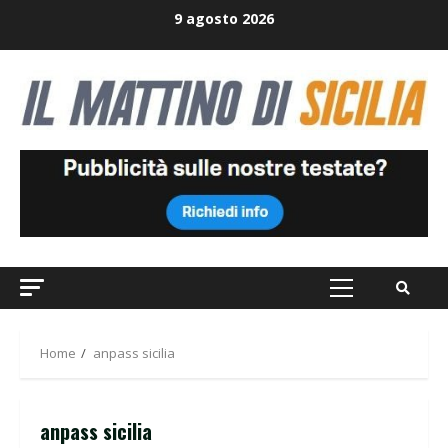
Skip
9 agosto 2026
to
content
Primary
Menu
Home
anpass sicilia
anpass sicilia