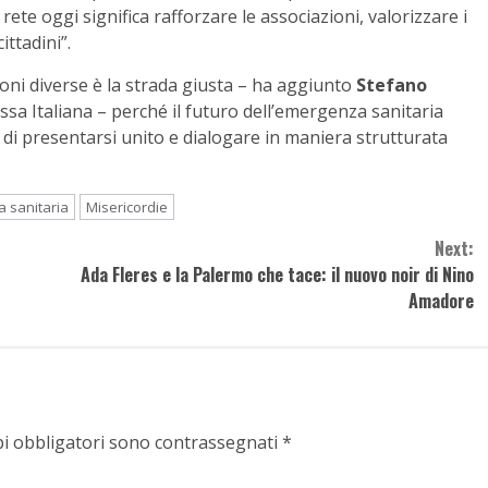
e rete oggi significa rafforzare le associazioni, valorizzare i
ittadini”.
ni diverse è la strada giusta – ha aggiunto
Stefano
ssa Italiana – perché il futuro dell’emergenza sanitaria
o di presentarsi unito e dialogare in maniera strutturata
 sanitaria
Misericordie
Next:
Ada Fleres e la Palermo che tace: il nuovo noir di Nino
Amadore
pi obbligatori sono contrassegnati
*