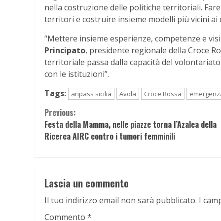
nella costruzione delle politiche territoriali. Far
territori e costruire insieme modelli più vicini ai c
“Mettere insieme esperienze, competenze e visio
Principato
, presidente regionale della Croce Ro
territoriale passa dalla capacità del volontariat
con le istituzioni”.
Tags:
anpass sicilia
Avola
Croce Rossa
emergenza
Continue
Previous:
Festa della Mamma, nelle piazze torna l’Azalea della
Reading
Ricerca AIRC contro i tumori femminili
Lascia un commento
Il tuo indirizzo email non sarà pubblicato.
I cam
Commento
*