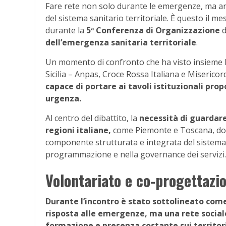
Fare rete non solo durante le emergenze, ma anc
del sistema sanitario territoriale. È questo il 
durante la
5ª Conferenza di Organizzazione
d
dell’emergenza sanitaria territoriale
.
Un momento di confronto che ha visto insieme le 
Sicilia – Anpas, Croce Rossa Italiana e Misericord
capace di portare ai tavoli istituzionali pr
urgenza.
Al centro del dibattito, la
necessità di guardare
regioni italiane,
come Piemonte e Toscana, dov
componente strutturata e integrata del sistema
programmazione e nella governance dei servizi.
Volontariato e co-progettazio
Durante l’incontro è stato sottolineato come
risposta alle emergenze, ma una rete socia
formazione e presenza costante sui territori