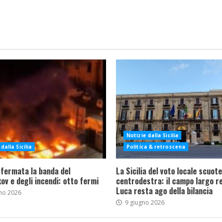
Notizie dalla Sicilia
dalla Sicilia
Politica & retroscena
 fermata la banda del
La Sicilia del voto locale scuote 
ov e degli incendi: otto fermi
centrodestra: il campo largo re
Luca resta ago della bilancia
no 2026
9 giugno 2026