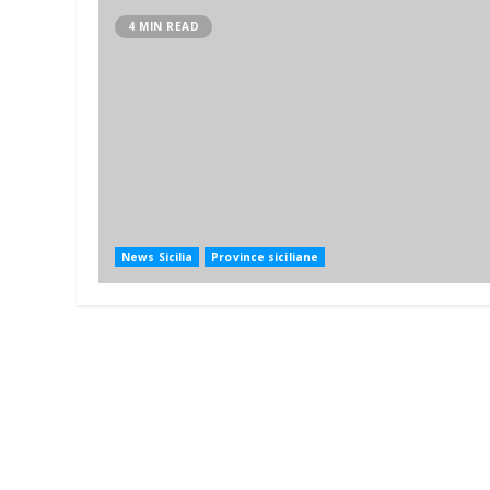
4 MIN READ
News Sicilia
Province siciliane