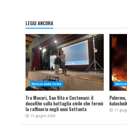
LEGGI ANCORA
Notizie dalla Sicilia
Notizie 
Tra Macari, San Vito e Custonaci: il
Palermo,
docufilm sulla battaglia civile che fermò
kalashnik
la raffineria negli anni Settanta
11 giug
15 giugno 2026