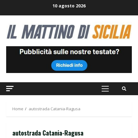
Skip
10 agosto 2026
to
content
Primary
Menu
Home
autostrada Catania-Ragusa
autostrada Catania-Ragusa