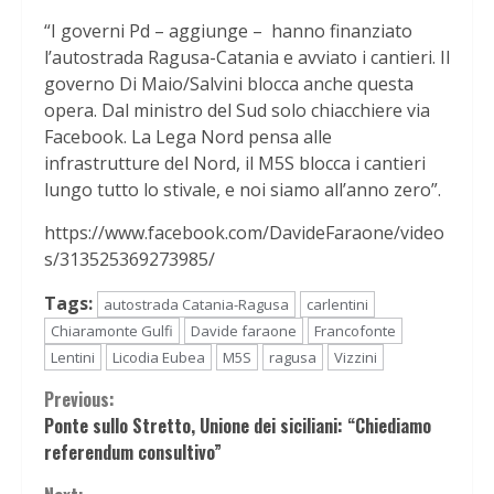
“I governi Pd – aggiunge – hanno finanziato
l’autostrada Ragusa-Catania e avviato i cantieri. Il
governo Di Maio/Salvini blocca anche questa
opera. Dal ministro del Sud solo chiacchiere via
Facebook. La Lega Nord pensa alle
infrastrutture del Nord, il M5S blocca i cantieri
lungo tutto lo stivale, e noi siamo all’anno zero”.
https://www.facebook.com/DavideFaraone/video
s/313525369273985/
Tags:
autostrada Catania-Ragusa
carlentini
Chiaramonte Gulfi
Davide faraone
Francofonte
Lentini
Licodia Eubea
M5S
ragusa
Vizzini
Continue
Previous:
Ponte sullo Stretto, Unione dei siciliani: “Chiediamo
Reading
referendum consultivo”