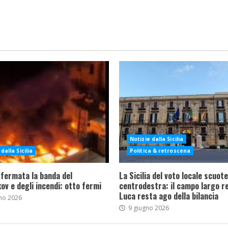
Notizie dalla Sicilia
dalla Sicilia
Politica & retroscena
 fermata la banda del
La Sicilia del voto locale scuote 
ov e degli incendi: otto fermi
centrodestra: il campo largo re
Luca resta ago della bilancia
no 2026
9 giugno 2026