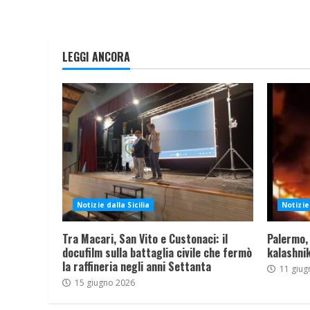
LEGGI ANCORA
Notizie dalla Sicilia
Notizie 
Tra Macari, San Vito e Custonaci: il
Palermo,
docufilm sulla battaglia civile che fermò
kalashnik
la raffineria negli anni Settanta
11 giug
15 giugno 2026