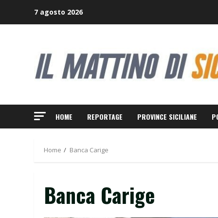
Skip
7 agosto 2026
to
content
HOME
REPORTAGE
PROVINCE SICILIANE
P
Home
Banca Carige
Banca Carige