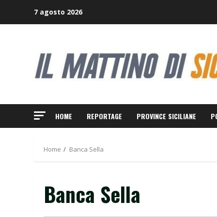
Skip
7 agosto 2026
to
content
HOME
REPORTAGE
PROVINCE SICILIANE
P
Home
Banca Sella
Banca Sella