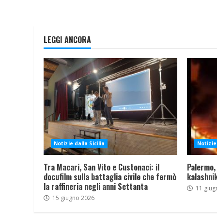
LEGGI ANCORA
Notizie dalla Sicilia
Notizie 
Tra Macari, San Vito e Custonaci: il
Palermo,
docufilm sulla battaglia civile che fermò
kalashnik
la raffineria negli anni Settanta
11 giug
15 giugno 2026