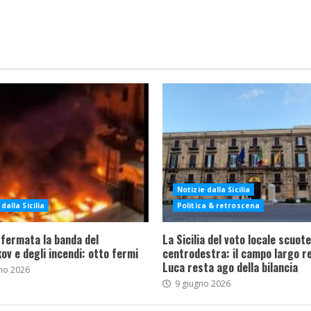
Notizie dalla Sicilia
dalla Sicilia
Politica & retroscena
 fermata la banda del
La Sicilia del voto locale scuote 
ov e degli incendi: otto fermi
centrodestra: il campo largo re
Luca resta ago della bilancia
no 2026
9 giugno 2026