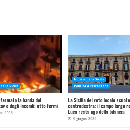
Notizie dalla Sicilia
dalla Sicilia
Politica & retroscena
 fermata la banda del
La Sicilia del voto locale scuote 
ov e degli incendi: otto fermi
centrodestra: il campo largo re
Luca resta ago della bilancia
no 2026
9 giugno 2026