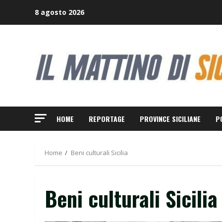
Skip
8 agosto 2026
to
content
HOME
REPORTAGE
PROVINCE SICILIANE
P
Home
Beni culturali Sicilia
Beni culturali Sicilia