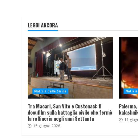
LEGGI ANCORA
Notizie dalla Sicilia
Notizie 
Tra Macari, San Vito e Custonaci: il
Palermo,
docufilm sulla battaglia civile che fermò
kalashnik
la raffineria negli anni Settanta
11 giug
15 giugno 2026