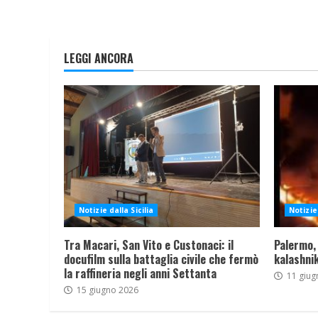
LEGGI ANCORA
Notizie dalla Sicilia
Notizie 
Tra Macari, San Vito e Custonaci: il
Palermo,
docufilm sulla battaglia civile che fermò
kalashnik
la raffineria negli anni Settanta
11 giug
15 giugno 2026