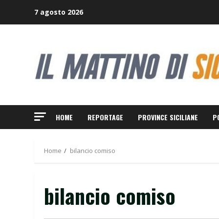
Skip
7 agosto 2026
to
content
HOME
REPORTAGE
PROVINCE SICILIANE
P
Home
bilancio comiso
bilancio comiso