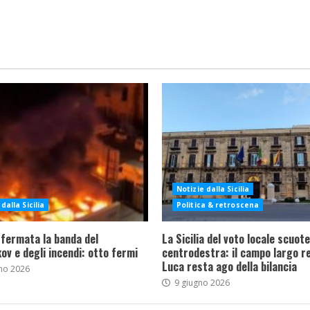
Notizie dalla Sicilia
dalla Sicilia
Politica & retroscena
 fermata la banda del
La Sicilia del voto locale scuote 
ov e degli incendi: otto fermi
centrodestra: il campo largo re
Luca resta ago della bilancia
no 2026
9 giugno 2026