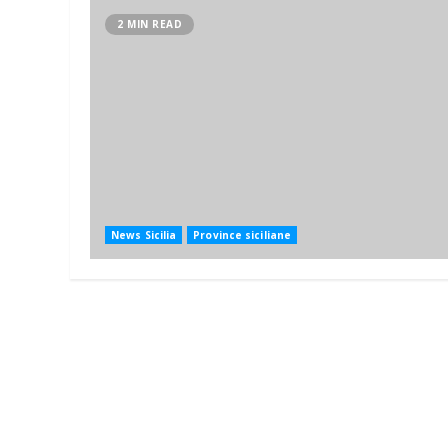
2 MIN READ
News Sicilia
Province siciliane