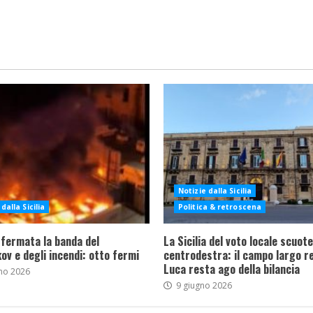
Notizie dalla Sicilia
dalla Sicilia
Politica & retroscena
 fermata la banda del
La Sicilia del voto locale scuote 
ov e degli incendi: otto fermi
centrodestra: il campo largo re
Luca resta ago della bilancia
no 2026
9 giugno 2026