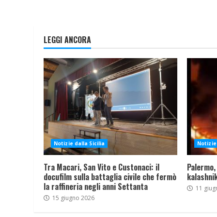
LEGGI ANCORA
Notizie dalla Sicilia
Notizie 
Tra Macari, San Vito e Custonaci: il
Palermo,
docufilm sulla battaglia civile che fermò
kalashnik
la raffineria negli anni Settanta
11 giug
15 giugno 2026