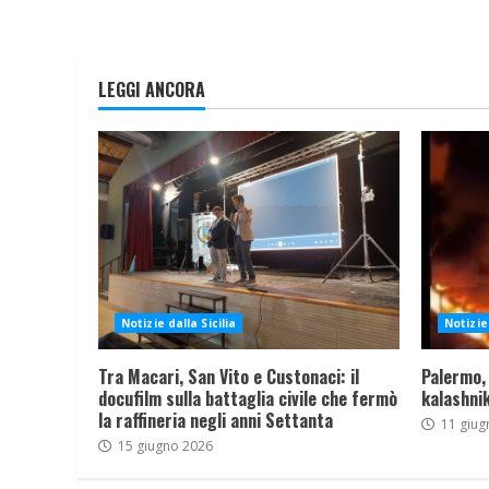
LEGGI ANCORA
Notizie dalla Sicilia
Notizie 
Tra Macari, San Vito e Custonaci: il
Palermo,
docufilm sulla battaglia civile che fermò
kalashnik
la raffineria negli anni Settanta
11 giug
15 giugno 2026