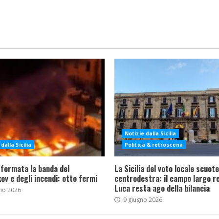
Notizie dalla Sicilia
dalla Sicilia
Politica & retroscena
 fermata la banda del
La Sicilia del voto locale scuote 
ov e degli incendi: otto fermi
centrodestra: il campo largo re
Luca resta ago della bilancia
no 2026
9 giugno 2026