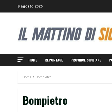
Skip
9 agosto 2026
to
content
HOME
REPORTAGE
PROVINCE SICILIANE
P
Home
Bompietro
Bompietro