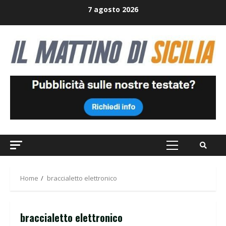
Skip
7 agosto 2026
to
content
Primary
Menu
Home
braccialetto elettronico
braccialetto elettronico