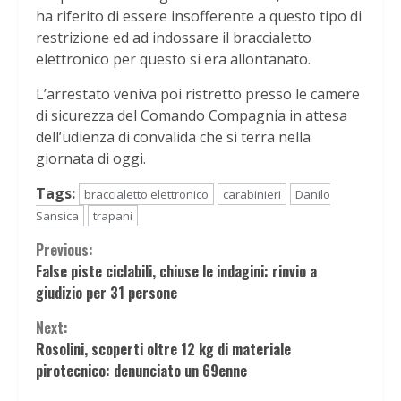
ha riferito di essere insofferente a questo tipo di
restrizione ed ad indossare il braccialetto
elettronico per questo si era allontanato.
L’arrestato veniva poi ristretto presso le camere
di sicurezza del Comando Compagnia in attesa
dell’udienza di convalida che si terra nella
giornata di oggi.
Tags:
braccialetto elettronico
carabinieri
Danilo
Sansica
trapani
Continue
Previous:
False piste ciclabili, chiuse le indagini: rinvio a
Reading
giudizio per 31 persone
Next:
Rosolini, scoperti oltre 12 kg di materiale
pirotecnico: denunciato un 69enne