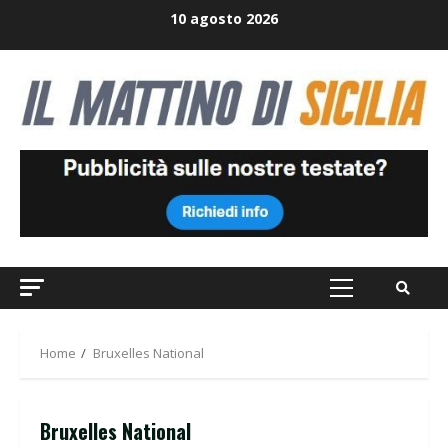
Skip
10 agosto 2026
to
content
Primary
Menu
Home
Bruxelles National
Bruxelles National