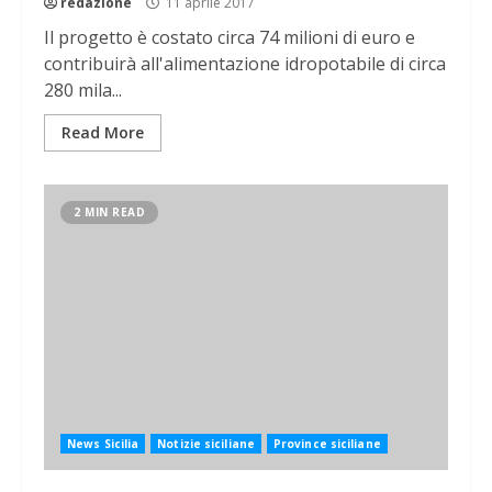
redazione
11 aprile 2017
Il progetto è costato circa 74 milioni di euro e
contribuirà all'alimentazione idropotabile di circa
280 mila...
Read More
2 MIN READ
News Sicilia
Notizie siciliane
Province siciliane