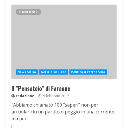
3 MIN READ
News Sicilia
Notizie siciliane
Politica & retroscena
Il "Pensatoio" di Faraone
redazione
5 febbraio 2017
“Abbiamo chiamato 100 “saperi” non per
arruolarli in un partito o peggio in una corrente,
ma per...