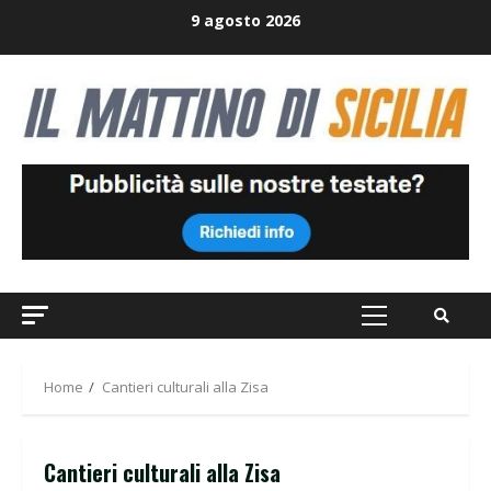
Skip
9 agosto 2026
to
content
Primary
Menu
Home
Cantieri culturali alla Zisa
Cantieri culturali alla Zisa