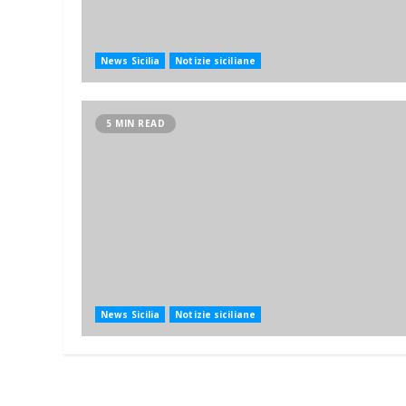
News Sicilia
Notizie siciliane
5 MIN READ
News Sicilia
Notizie siciliane