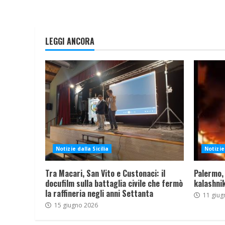
LEGGI ANCORA
Notizie dalla Sicilia
Notizie 
Tra Macari, San Vito e Custonaci: il
Palermo,
docufilm sulla battaglia civile che fermò
kalashnik
la raffineria negli anni Settanta
11 giug
15 giugno 2026