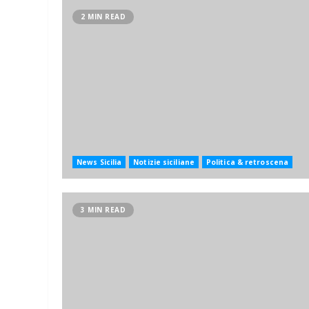
2 MIN READ
News Sicilia
Notizie siciliane
Politica & retroscena
3 MIN READ