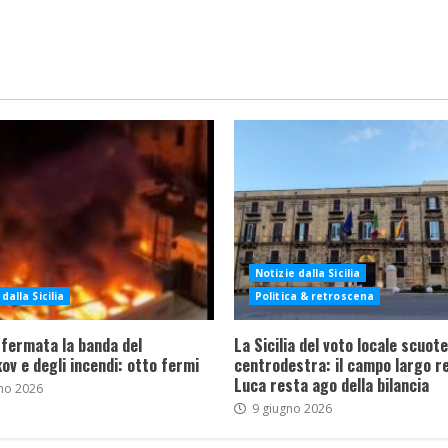
Notizie dalla Sicilia
dalla Sicilia
Politica & retroscena
 fermata la banda del
La Sicilia del voto locale scuote 
ov e degli incendi: otto fermi
centrodestra: il campo largo re
Luca resta ago della bilancia
no 2026
9 giugno 2026