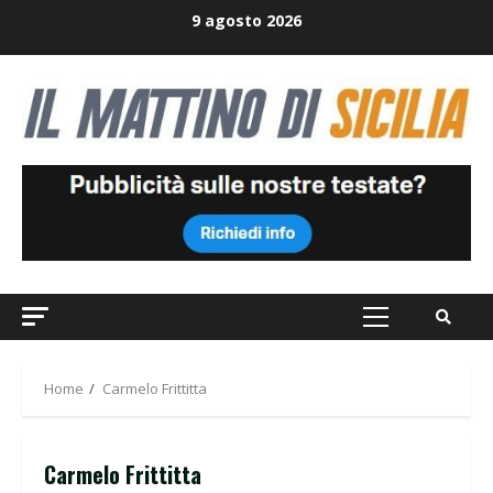
Skip
9 agosto 2026
to
content
Primary
Menu
Home
Carmelo Frittitta
Carmelo Frittitta