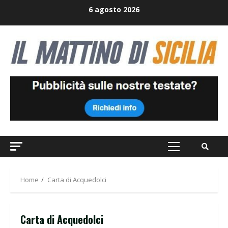
Skip
6 agosto 2026
to
content
Primary
Menu
Home
Carta di Acquedolci
Carta di Acquedolci