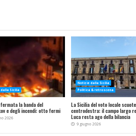
Notizie dalla Sicilia
dalla Sicilia
Politica & retroscena
 fermata la banda del
La Sicilia del voto locale scuote 
ov e degli incendi: otto fermi
centrodestra: il campo largo re
Luca resta ago della bilancia
no 2026
9 giugno 2026