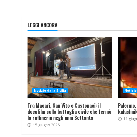
LEGGI ANCORA
Notizie dalla Sicilia
Notizie 
Tra Macari, San Vito e Custonaci: il
Palermo,
docufilm sulla battaglia civile che fermò
kalashnik
la raffineria negli anni Settanta
11 giug
15 giugno 2026