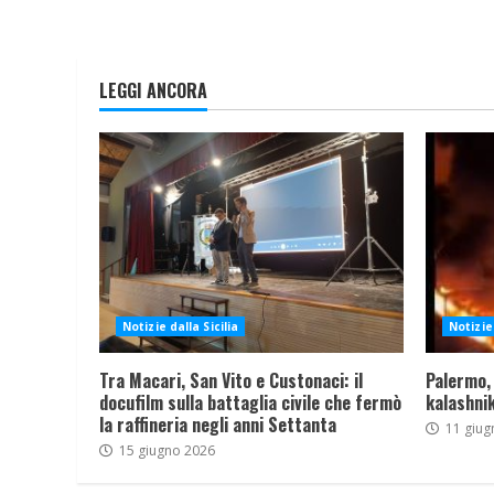
LEGGI ANCORA
Notizie dalla Sicilia
Notizie 
Tra Macari, San Vito e Custonaci: il
Palermo,
docufilm sulla battaglia civile che fermò
kalashnik
la raffineria negli anni Settanta
11 giug
15 giugno 2026