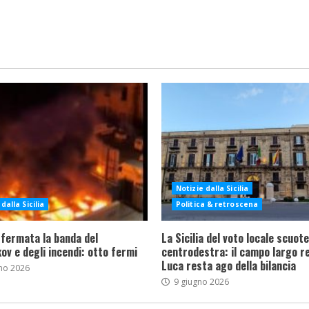
Notizie dalla Sicilia
dalla Sicilia
Politica & retroscena
 fermata la banda del
La Sicilia del voto locale scuote 
ov e degli incendi: otto fermi
centrodestra: il campo largo re
Luca resta ago della bilancia
no 2026
9 giugno 2026