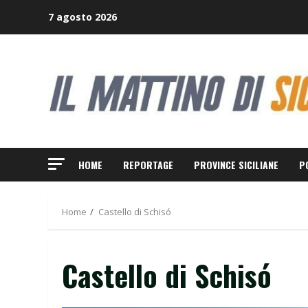
Skip
7 agosto 2026
to
content
HOME
REPORTAGE
PROVINCE SICILIANE
P
Home
Castello di Schisó
Castello di Schisó