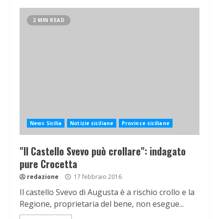
2 MIN READ
News Sicilia
Notizie siciliane
Province siciliane
"Il Castello Svevo può crollare": indagato
pure Crocetta
redazione
17 febbraio 2016
Il castello Svevo di Augusta è a rischio crollo e la
Regione, proprietaria del bene, non esegue...