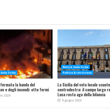
Notizie dalla Sicilia
dalla Sicilia
Politica & retroscena
 fermata la banda del
La Sicilia del voto locale scuote 
ov e degli incendi: otto fermi
centrodestra: il campo largo re
Luca resta ago della bilancia
no 2026
9 giugno 2026