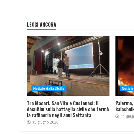
LEGGI ANCORA
Notizie dalla Sicilia
Notizie 
Tra Macari, San Vito e Custonaci: il
Palermo,
docufilm sulla battaglia civile che fermò
kalashnik
la raffineria negli anni Settanta
11 giug
15 giugno 2026