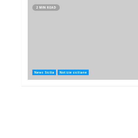
2 MIN READ
News Sicilia
Notizie siciliane