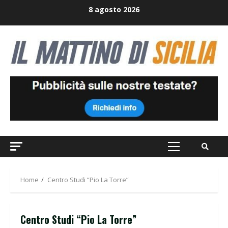
Skip
8 agosto 2026
to
content
Primary
Menu
Home
Centro Studi “Pio La Torre”
Centro Studi “Pio La Torre”