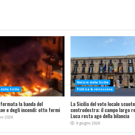
Notizie dalla Sicilia
dalla Sicilia
Politica & retroscena
 fermata la banda del
La Sicilia del voto locale scuote 
ov e degli incendi: otto fermi
centrodestra: il campo largo re
Luca resta ago della bilancia
no 2026
9 giugno 2026