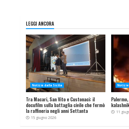
LEGGI ANCORA
Notizie dalla Sicilia
Notizie 
Tra Macari, San Vito e Custonaci: il
Palermo,
docufilm sulla battaglia civile che fermò
kalashnik
la raffineria negli anni Settanta
11 giug
15 giugno 2026