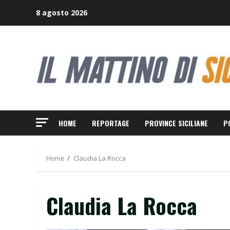
Skip
8 agosto 2026
to
content
HOME
REPORTAGE
PROVINCE SICILIANE
P
Home
Claudia La Rocca
Claudia La Rocca