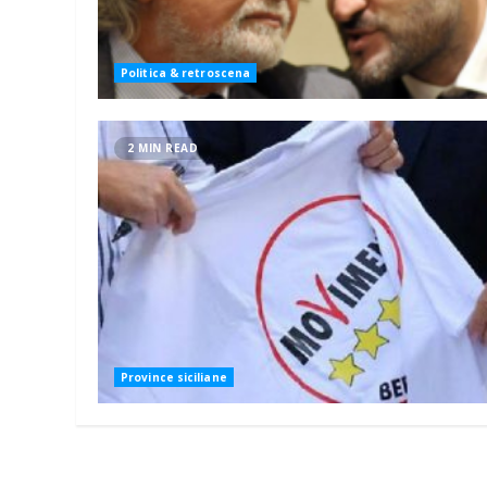
Politica & retroscena
2 MIN READ
Province siciliane