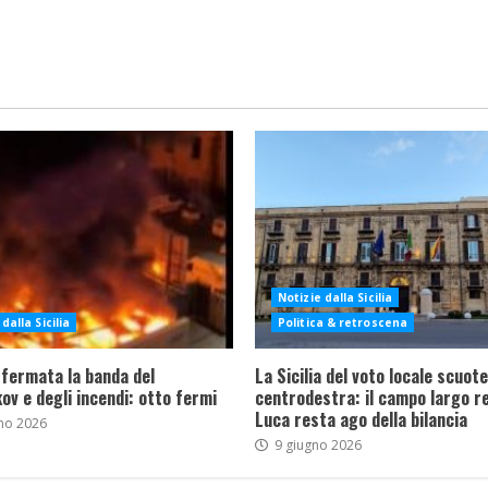
Notizie dalla Sicilia
dalla Sicilia
Politica & retroscena
 fermata la banda del
La Sicilia del voto locale scuote 
ov e degli incendi: otto fermi
centrodestra: il campo largo re
Luca resta ago della bilancia
no 2026
9 giugno 2026