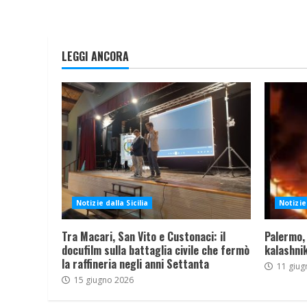
LEGGI ANCORA
Notizie dalla Sicilia
Notizie 
Tra Macari, San Vito e Custonaci: il
Palermo,
docufilm sulla battaglia civile che fermò
kalashnik
la raffineria negli anni Settanta
11 giug
15 giugno 2026