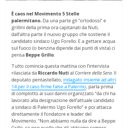
È caos nel Movimento 5 Stelle
palermitano.
Da una parte gli “ortodossi” e
grillini della prima ora capitanati da Nuti,
dall’altra parte il nuovo gruppo che sostiene il
candidato sindaco Ugo Forello. E a gettare acqua
sul fuoco (o benzina dipende dai punti di vista) ci
pensa
Beppe Grillo
.
Tutto comincia questa mattina con l’intervista
rilasciata da
Riccardo Nuti
al
Corriere della Sera
. Il
deputato pentastellato,
indagato insieme ad altri
14 per il caso firme false a Palermo
, parla prima
di complotto ai suoi danni organizzato “da chi ha
lavorato alla designazione dell’attuale candidato
a sindaco di Palermo Ugo Forello” e poi attacca
direttamente il fondatore e leader del
Movimento. “Non abbiamo nulla da dire a Beppe
Grillo, se non quello che gli abbiamo sempre