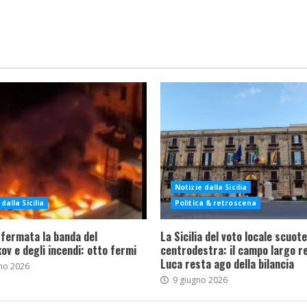
Notizie dalla Sicilia
dalla Sicilia
Politica & retroscena
 fermata la banda del
La Sicilia del voto locale scuote 
ov e degli incendi: otto fermi
centrodestra: il campo largo re
Luca resta ago della bilancia
no 2026
9 giugno 2026