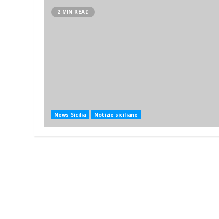
2 MIN READ
News Sicilia
Notizie siciliane