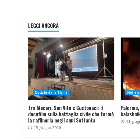
LEGGI ANCORA
Notizie dalla Sicilia
Notizie 
Tra Macari, San Vito e Custonaci: il
Palermo,
docufilm sulla battaglia civile che fermò
kalashnik
la raffineria negli anni Settanta
11 giug
15 giugno 2026